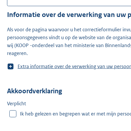
Informatie over de verwerking van uw
Als voor de pagina waarvoor u het correctieformulier inv
persoonsgegevens vindt u op de website van de organisatie waarvoor u he
wij (KOOP -onderdeel van het ministerie van Binnenland
reageren.
T
Extra informatie over de verwerking van uw
o
o
n
Akkoordverklaring
m
e
e
Verplicht
r
Ik heb gelezen en begrepen wat er met mijn pers
v
a
n