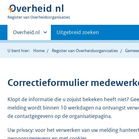
U
Register van Overheidsorganisaties
bent
Primaire
nu
Andere
Overheid.nl
Uitgebreid zoeken
hier:
sites
navigatie
binnen
U bent hier:
Home
Register van Overheidsorganisaties
Gemeen
Correctieformulier
medewerke
Klopt de informatie die u zojuist bekeken heeft niet? Ge
melding wordt binnen 10 werkdagen na ontvangst verw
de contactgegevens op de organisatiepagina.
Uw privacy: voor het verwerken van uw melding hanteert 
persoonsgegevens en met cookies.