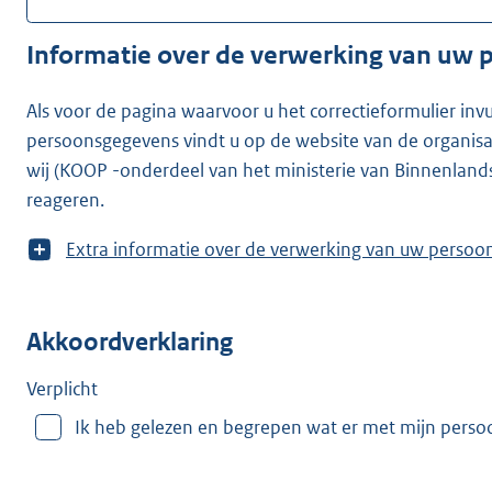
Informatie over de verwerking van uw
Als voor de pagina waarvoor u het correctieformulier inv
persoonsgegevens vindt u op de website van de organisatie waarvoor u he
wij (KOOP -onderdeel van het ministerie van Binnenland
reageren.
T
Extra informatie over de verwerking van uw
o
o
n
Akkoordverklaring
m
e
e
Verplicht
r
Ik heb gelezen en begrepen wat er met mijn pers
v
a
n