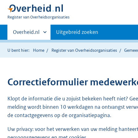
U
Register van Overheidsorganisaties
bent
Primaire
nu
Andere
Overheid.nl
Uitgebreid zoeken
hier:
sites
navigatie
binnen
U bent hier:
Home
Register van Overheidsorganisaties
Gemeen
Correctieformulier
medewerke
Klopt de informatie die u zojuist bekeken heeft niet? Ge
melding wordt binnen 10 werkdagen na ontvangst verw
de contactgegevens op de organisatiepagina.
Uw privacy: voor het verwerken van uw melding hanteert 
persoonsgegevens en met cookies.