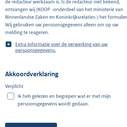
de redacteur werkzaam is. Is de redacteur niet bekend,
ontvangen wij (KOOP -onderdeel van het ministerie van
Binnenlandse Zaken en Koninkrijksrelaties-) het formulier
Wij gebruiken uw persoonsgegevens alleen om op uw
melding te reageren.
T
Extra informatie over de verwerking van uw
o
persoonsgegevens.
o
n
m
Akkoordverklaring
e
e
r
Verplicht
v
Ik heb gelezen en begrepen wat er met mijn
a
persoonsgegevens wordt gedaan.
n
: