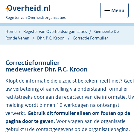
Menu
U
Register van Overheidsorganisaties
bent
nu
Home
Register van Overheidsorganisaties
Gemeente De
hier:
Ronde Venen
Dhr. P.C. Kroon
Correctie Formulier
Correctieformulier
medewerker Dhr. P.C. Kroon
Klopt de informatie die u zojuist bekeken heeft niet? Gee
uw verbetering of aanvulling via onderstaand formulier
rechtstreeks door aan de redacteur van die informatie. U
melding wordt binnen 10 werkdagen na ontvangst
verwerkt.
Gebruik dit formulier alleen om fouten op de
pagina door te geven.
Voor vragen aan de organisatie
gebruikt u de contactgegevens op de organisatiepagina.