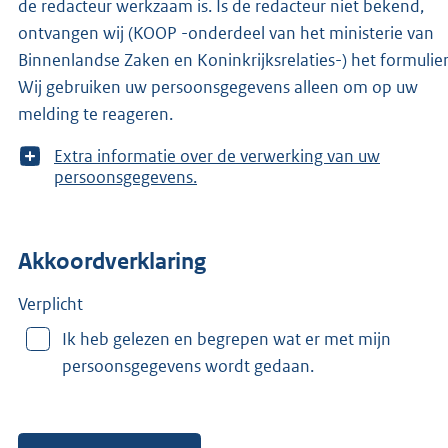
de redacteur werkzaam is. Is de redacteur niet bekend,
ontvangen wij (KOOP -onderdeel van het ministerie van
Binnenlandse Zaken en Koninkrijksrelaties-) het formulier
Wij gebruiken uw persoonsgegevens alleen om op uw
melding te reageren.
T
Extra informatie over de verwerking van uw
o
persoonsgegevens.
o
n
m
Akkoordverklaring
e
e
r
Verplicht
v
Ik heb gelezen en begrepen wat er met mijn
a
persoonsgegevens wordt gedaan.
n
: