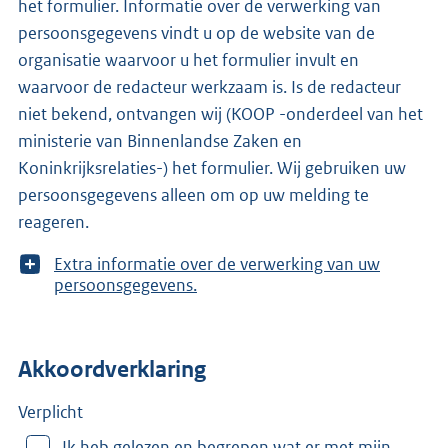
het formulier. Informatie over de verwerking van
persoonsgegevens vindt u op de website van de
organisatie waarvoor u het formulier invult en
waarvoor de redacteur werkzaam is. Is de redacteur
niet bekend, ontvangen wij (KOOP -onderdeel van het
ministerie van Binnenlandse Zaken en
Koninkrijksrelaties-) het formulier. Wij gebruiken uw
persoonsgegevens alleen om op uw melding te
reageren.
T
Extra informatie over de verwerking van uw
o
persoonsgegevens.
o
n
m
Akkoordverklaring
e
e
r
Verplicht
v
Ik heb gelezen en begrepen wat er met mijn