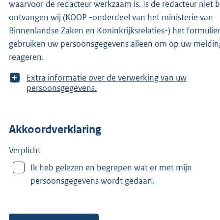
waarvoor de redacteur werkzaam is. Is de redacteur niet bekend,
ontvangen wij (KOOP -onderdeel van het ministerie van
Binnenlandse Zaken en Koninkrijksrelaties-) het formulier
gebruiken uw persoonsgegevens alleen om op uw meldin
reageren.
T
Extra informatie over de verwerking van uw
o
persoonsgegevens.
o
n
m
Akkoordverklaring
e
e
r
Verplicht
v
Ik heb gelezen en begrepen wat er met mijn
a
persoonsgegevens wordt gedaan.
n
: