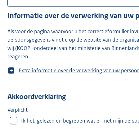
Informatie over de verwerking van uw
Als voor de pagina waarvoor u het correctieformulier inv
persoonsgegevens vindt u op de website van de organisatie waarvoor u he
wij (KOOP -onderdeel van het ministerie van Binnenland
reageren.
T
Extra informatie over de verwerking van uw
o
o
n
Akkoordverklaring
m
e
e
Verplicht
r
Ik heb gelezen en begrepen wat er met mijn pers
v
a
n