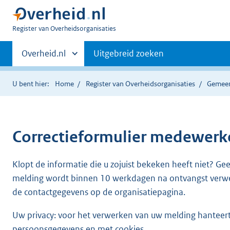
U
Register van Overheidsorganisaties
bent
Primaire
nu
Andere
Overheid.nl
Uitgebreid zoeken
hier:
sites
navigatie
binnen
U bent hier:
Home
Register van Overheidsorganisaties
Gemeen
Correctieformulier
medewerker
Klopt de informatie die u zojuist bekeken heeft niet? Ge
melding wordt binnen 10 werkdagen na ontvangst verw
de contactgegevens op de organisatiepagina.
Uw privacy: voor het verwerken van uw melding hanteert 
persoonsgegevens en met cookies.