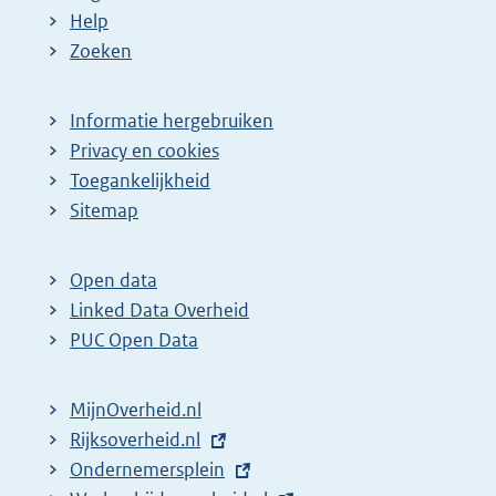
Help
Zoeken
Informatie hergebruiken
Privacy en cookies
Toegankelijkheid
Sitemap
Open data
Linked Data Overheid
PUC Open Data
MijnOverheid.nl
E
Rijksoverheid.nl
x
E
Ondernemersplein