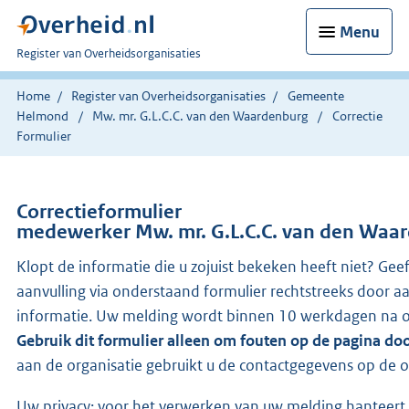
Menu
U
Register van Overheidsorganisaties
bent
nu
Home
Register van Overheidsorganisaties
Gemeente
hier:
Helmond
Mw. mr. G.L.C.C. van den Waardenburg
Correctie
Formulier
Correctieformulier
medewerker Mw. mr. G.L.C.C. van den Waa
Klopt de informatie die u zojuist bekeken heeft niet? Gee
aanvulling via onderstaand formulier rechtstreeks door a
informatie. Uw melding wordt binnen 10 werkdagen na o
Gebruik dit formulier alleen om fouten op de pagina do
aan de organisatie gebruikt u de contactgegevens op de o
Uw privacy: voor het verwerken van uw melding hanteert 