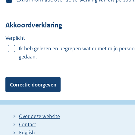
o
o
n
Akkoordverklaring
m
e
e
Verplicht
r
Ik heb gelezen en begrepen wat er met mijn perso
v
gedaan.
a
n
:
Over deze website
Contact
English