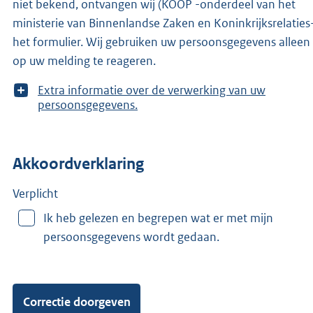
niet bekend, ontvangen wij (KOOP -onderdeel van het
ministerie van Binnenlandse Zaken en Koninkrijksrelaties
het formulier. Wij gebruiken uw persoonsgegevens allee
op uw melding te reageren.
T
Extra informatie over de verwerking van uw
o
persoonsgegevens.
o
n
m
Akkoordverklaring
e
e
r
Verplicht
v
Ik heb gelezen en begrepen wat er met mijn
a
persoonsgegevens wordt gedaan.
n
: