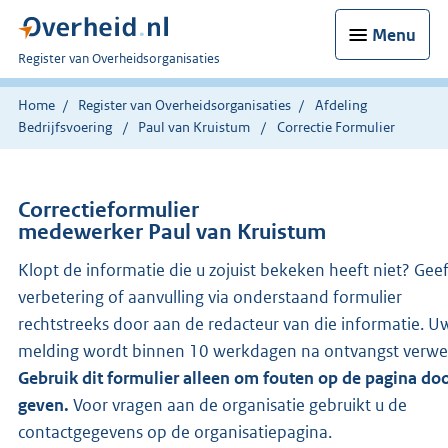
Menu
U
Register van Overheidsorganisaties
bent
nu
Home
Register van Overheidsorganisaties
Afdeling
hier:
Bedrijfsvoering
Paul van Kruistum
Correctie Formulier
Correctieformulier
medewerker Paul van Kruistum
Klopt de informatie die u zojuist bekeken heeft niet? Gee
verbetering of aanvulling via onderstaand formulier
rechtstreeks door aan de redacteur van die informatie. U
melding wordt binnen 10 werkdagen na ontvangst verwe
Gebruik dit formulier alleen om fouten op de pagina doo
geven.
Voor vragen aan de organisatie gebruikt u de
contactgegevens op de organisatiepagina.