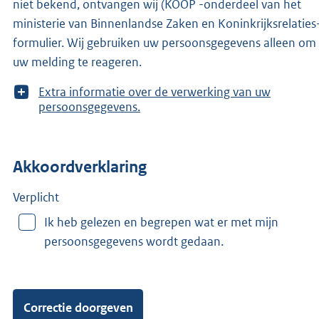
niet bekend, ontvangen wij (KOOP -onderdeel van het
ministerie van Binnenlandse Zaken en Koninkrijksrelaties-
formulier. Wij gebruiken uw persoonsgegevens alleen om
uw melding te reageren.
T
Extra informatie over de verwerking van uw
o
persoonsgegevens.
o
n
m
Akkoordverklaring
e
e
r
Verplicht
v
Ik heb gelezen en begrepen wat er met mijn
a
persoonsgegevens wordt gedaan.
n
: