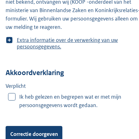
niet bekend, ontvangen wij (KOOP -onderdeel van het
ministerie van Binnenlandse Zaken en Koninkrijksrelaties-
formulier. Wij gebruiken uw persoonsgegevens alleen om
uw melding te reageren.
T
Extra informatie over de verwerking van uw
o
persoonsgegevens.
o
n
m
Akkoordverklaring
e
e
r
Verplicht
v
Ik heb gelezen en begrepen wat er met mijn
a
persoonsgegevens wordt gedaan.
n
: