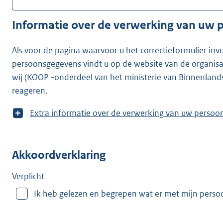
Informatie over de verwerking van uw
Als voor de pagina waarvoor u het correctieformulier inv
persoonsgegevens vindt u op de website van de organisatie waarvoor u he
wij (KOOP -onderdeel van het ministerie van Binnenland
reageren.
T
Extra informatie over de verwerking van uw
o
o
n
Akkoordverklaring
m
e
e
Verplicht
r
Ik heb gelezen en begrepen wat er met mijn pers
v
a
n