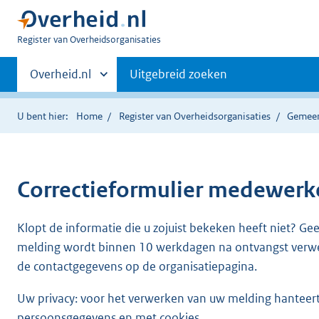
U
Register van Overheidsorganisaties
bent
Primaire
nu
Andere
Overheid.nl
Uitgebreid zoeken
hier:
sites
navigatie
binnen
U bent hier:
Home
Register van Overheidsorganisaties
Gemeen
Correctieformulier
medewerker
Klopt de informatie die u zojuist bekeken heeft niet? Ge
melding wordt binnen 10 werkdagen na ontvangst verw
de contactgegevens op de organisatiepagina.
Uw privacy: voor het verwerken van uw melding hanteert 
persoonsgegevens en met cookies.