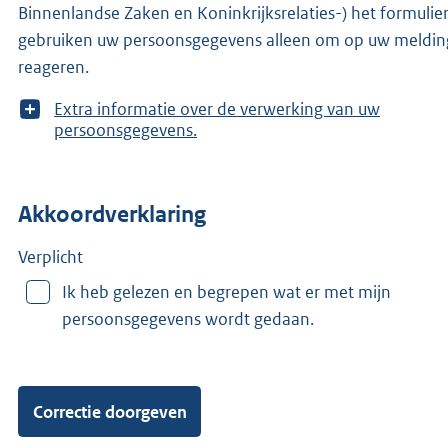
Binnenlandse Zaken en Koninkrijksrelaties-) het formulier
gebruiken uw persoonsgegevens alleen om op uw meldin
reageren.
T
Extra informatie over de verwerking van uw
o
persoonsgegevens.
o
n
m
Akkoordverklaring
e
e
r
Verplicht
v
Ik heb gelezen en begrepen wat er met mijn
a
persoonsgegevens wordt gedaan.
n
: