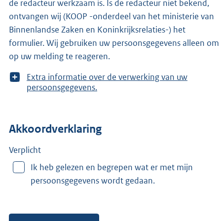
de redacteur werkzaam is. Is de redacteur niet bekend,
ontvangen wij (KOOP -onderdeel van het ministerie van
Binnenlandse Zaken en Koninkrijksrelaties-) het
formulier. Wij gebruiken uw persoonsgegevens alleen om
op uw melding te reageren.
T
Extra informatie over de verwerking van uw
o
persoonsgegevens.
o
n
m
Akkoordverklaring
e
e
r
Verplicht
v
Ik heb gelezen en begrepen wat er met mijn
a
persoonsgegevens wordt gedaan.
n
: