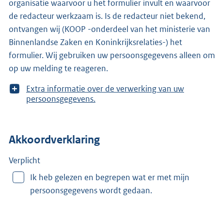
organisatie waarvoor u het formulier invult en waarvoor
de redacteur werkzaam is. Is de redacteur niet bekend,
ontvangen wij (KOOP -onderdeel van het ministerie van
Binnenlandse Zaken en Koninkrijksrelaties-) het
formulier. Wij gebruiken uw persoonsgegevens alleen om
op uw melding te reageren.
T
Extra informatie over de verwerking van uw
o
persoonsgegevens.
o
n
m
Akkoordverklaring
e
e
r
Verplicht
v
Ik heb gelezen en begrepen wat er met mijn
a
persoonsgegevens wordt gedaan.
n
: