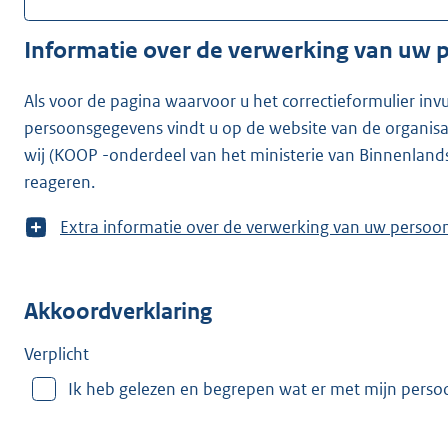
Informatie over de verwerking van uw
Als voor de pagina waarvoor u het correctieformulier inv
persoonsgegevens vindt u op de website van de organisatie waarvoor u he
wij (KOOP -onderdeel van het ministerie van Binnenland
reageren.
T
Extra informatie over de verwerking van uw
o
o
n
Akkoordverklaring
m
e
e
Verplicht
r
Ik heb gelezen en begrepen wat er met mijn pers
v
a
n