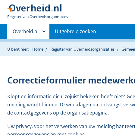
U
Register van Overheidsorganisaties
bent
Primaire
nu
Andere
Overheid.nl
Uitgebreid zoeken
hier:
sites
navigatie
binnen
U bent hier:
Home
Register van Overheidsorganisaties
Gemeen
Correctieformulier
medewerker
Klopt de informatie die u zojuist bekeken heeft niet? Ge
melding wordt binnen 10 werkdagen na ontvangst verw
de contactgegevens op de organisatiepagina.
Uw privacy: voor het verwerken van uw melding hanteert 
persoonsgegevens en met cookies.