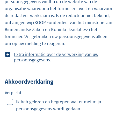
persoonsgegevens vindt u op de website van de
organisatie waarvoor u het formulier invult en waarvoor
de redacteur werkzaam is. Is de redacteur niet bekend,
ontvangen wij (KOOP -onderdeel van het ministerie van
Binnenlandse Zaken en Koninkrijksrelaties-) het
formulier. Wij gebruiken uw persoonsgegevens alleen
om op uw melding te reageren.
T
Extra informatie over de verwerking van uw
o
persoonsgegevens.
o
n
m
Akkoordverklaring
e
e
r
Verplicht
v
Ik heb gelezen en begrepen wat er met mijn
a
persoonsgegevens wordt gedaan.
n
: