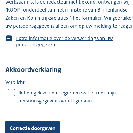
werkzaam is. Is de redacteur niet bekend, ontvangen wij
(KOOP -onderdeel van het ministerie van Binnenlandse
Zaken en Koninkrijksrelaties-) het formulier. Wij gebruike
uw persoonsgegevens alleen om op uw melding te reager
T
Extra informatie over de verwerking van uw
o
persoonsgegevens.
o
n
m
Akkoordverklaring
e
e
r
Verplicht
v
Ik heb gelezen en begrepen wat er met mijn
a
persoonsgegevens wordt gedaan.
n
: