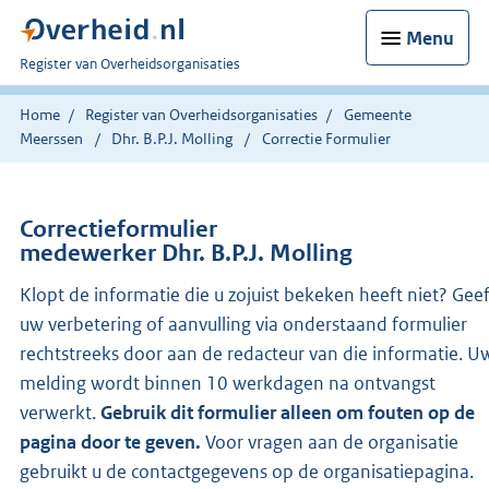
Menu
U
Register van Overheidsorganisaties
bent
nu
Home
Register van Overheidsorganisaties
Gemeente
hier:
Meerssen
Dhr. B.P.J. Molling
Correctie Formulier
Correctieformulier
medewerker Dhr. B.P.J. Molling
Klopt de informatie die u zojuist bekeken heeft niet? Gee
uw verbetering of aanvulling via onderstaand formulier
rechtstreeks door aan de redacteur van die informatie. U
melding wordt binnen 10 werkdagen na ontvangst
verwerkt.
Gebruik dit formulier alleen om fouten op de
pagina door te geven.
Voor vragen aan de organisatie
gebruikt u de contactgegevens op de organisatiepagina.