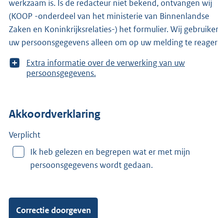
werkzaam is. Is de redacteur niet bekend, ontvangen wij
(KOOP -onderdeel van het ministerie van Binnenlandse
Zaken en Koninkrijksrelaties-) het formulier. Wij gebruike
uw persoonsgegevens alleen om op uw melding te reager
T
Extra informatie over de verwerking van uw
o
persoonsgegevens.
o
n
m
Akkoordverklaring
e
e
r
Verplicht
v
Ik heb gelezen en begrepen wat er met mijn
a
persoonsgegevens wordt gedaan.
n
: