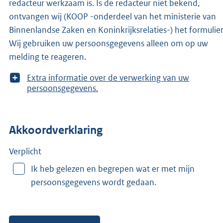
redacteur werkzaam is. Is de redacteur niet bekend,
ontvangen wij (KOOP -onderdeel van het ministerie van
Binnenlandse Zaken en Koninkrijksrelaties-) het formulier
Wij gebruiken uw persoonsgegevens alleen om op uw
melding te reageren.
T
Extra informatie over de verwerking van uw
o
persoonsgegevens.
o
n
m
Akkoordverklaring
e
e
r
Verplicht
v
Ik heb gelezen en begrepen wat er met mijn
a
persoonsgegevens wordt gedaan.
n
: