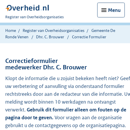
Menu
U
Register van Overheidsorganisaties
bent
nu
Home
Register van Overheidsorganisaties
Gemeente De
hier:
Ronde Venen
Dhr. C. Brouwer
Correctie Formulier
Correctieformulier
medewerker Dhr. C. Brouwer
Klopt de informatie die u zojuist bekeken heeft niet? Gee
uw verbetering of aanvulling via onderstaand formulier
rechtstreeks door aan de redacteur van die informatie. U
melding wordt binnen 10 werkdagen na ontvangst
verwerkt.
Gebruik dit formulier alleen om fouten op de
pagina door te geven.
Voor vragen aan de organisatie
gebruikt u de contactgegevens op de organisatiepagina.