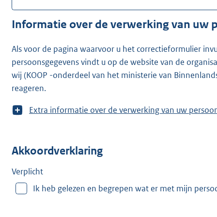
Informatie over de verwerking van uw
Als voor de pagina waarvoor u het correctieformulier inv
persoonsgegevens vindt u op de website van de organisatie waarvoor u he
wij (KOOP -onderdeel van het ministerie van Binnenland
reageren.
T
Extra informatie over de verwerking van uw
o
o
n
Akkoordverklaring
m
e
e
Verplicht
r
Ik heb gelezen en begrepen wat er met mijn pers
v
a
n