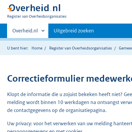
U
Register van Overheidsorganisaties
bent
Primaire
nu
Andere
Overheid.nl
Uitgebreid zoeken
hier:
sites
navigatie
binnen
U bent hier:
Home
Register van Overheidsorganisaties
Gemeen
Correctieformulier
medewerke
Klopt de informatie die u zojuist bekeken heeft niet? Ge
melding wordt binnen 10 werkdagen na ontvangst verw
de contactgegevens op de organisatiepagina.
Uw privacy: voor het verwerken van uw melding hanteert 
persoonsgegevens en met cookies.