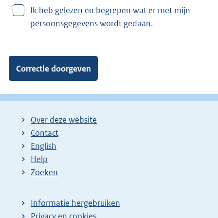
v
Ik heb gelezen en begrepen wat er met mijn
a
persoonsgegevens wordt gedaan.
n
:
Over deze website
Contact
English
Help
Zoeken
Informatie hergebruiken
Privacy en cookies