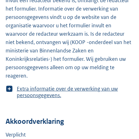
invult een redacteur bekend is, ontvangt de redacteur
het formulier. Informatie over de verwerking van
persoonsgegevens vindt u op de website van de
organisatie waarvoor u het formulier invult en
waarvoor de redacteur werkzaam is. Is de redacteur
niet bekend, ontvangen wij (KOOP -onderdeel van het
ministerie van Binnenlandse Zaken en
Koninkrijksrelaties-) het formulier. Wij gebruiken uw
persoonsgegevens alleen om op uw melding te
reageren.
T
Extra informatie over de verwerking van uw
o
persoonsgegevens.
o
n
m
Akkoordverklaring
e
e
r
Verplicht