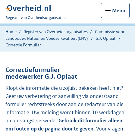
Menu
U
Register van Overheidsorganisaties
bent
nu
Home
Register van Overheidsorganisaties
Commissie voor
hier:
Landbouw, Natuur en Voedselkwaliteit (LNV)
G.J. Oplaat
Correctie Formulier
Correctieformulier
medewerker G.J. Oplaat
Klopt de informatie die u zojuist bekeken heeft niet?
Geef uw verbetering of aanvulling via onderstaand
formulier rechtstreeks door aan de redacteur van die
informatie. Uw melding wordt binnen 10 werkdagen
na ontvangst verwerkt.
Gebruik dit formulier alleen
om fouten op de pagina door te geven.
Voor vragen