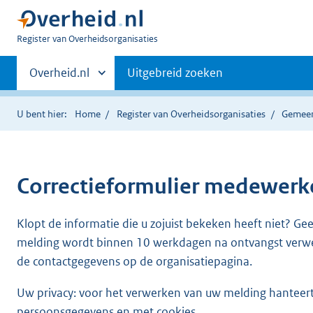
U
Register van Overheidsorganisaties
bent
Primaire
nu
Andere
Overheid.nl
Uitgebreid zoeken
hier:
sites
navigatie
binnen
U bent hier:
Home
Register van Overheidsorganisaties
Gemeen
Correctieformulier
medewerke
Klopt de informatie die u zojuist bekeken heeft niet? Ge
melding wordt binnen 10 werkdagen na ontvangst verw
de contactgegevens op de organisatiepagina.
Uw privacy: voor het verwerken van uw melding hanteert 
persoonsgegevens en met cookies.