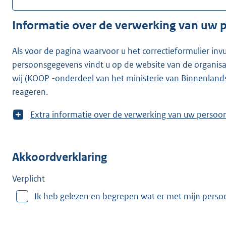
Informatie over de verwerking van uw
Als voor de pagina waarvoor u het correctieformulier inv
persoonsgegevens vindt u op de website van de organisatie waarvoor u he
wij (KOOP -onderdeel van het ministerie van Binnenland
reageren.
T
Extra informatie over de verwerking van uw
o
o
n
Akkoordverklaring
m
e
e
Verplicht
r
Ik heb gelezen en begrepen wat er met mijn pers
v
a
n