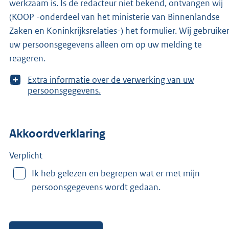
werkzaam is. Is de redacteur niet bekend, ontvangen wij
(KOOP -onderdeel van het ministerie van Binnenlandse
Zaken en Koninkrijksrelaties-) het formulier. Wij gebruike
uw persoonsgegevens alleen om op uw melding te
reageren.
T
Extra informatie over de verwerking van uw
o
persoonsgegevens.
o
n
m
Akkoordverklaring
e
e
r
Verplicht
v
Ik heb gelezen en begrepen wat er met mijn
a
persoonsgegevens wordt gedaan.
n
: