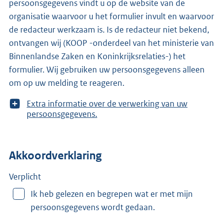
persoonsgegevens vindt u op de website van de
organisatie waarvoor u het formulier invult en waarvoor
de redacteur werkzaam is. Is de redacteur niet bekend,
ontvangen wij (KOOP -onderdeel van het ministerie van
Binnenlandse Zaken en Koninkrijksrelaties-) het
formulier. Wij gebruiken uw persoonsgegevens alleen
om op uw melding te reageren.
T
Extra informatie over de verwerking van uw
o
persoonsgegevens.
o
n
m
Akkoordverklaring
e
e
r
Verplicht
v
Ik heb gelezen en begrepen wat er met mijn
a
persoonsgegevens wordt gedaan.
n
: