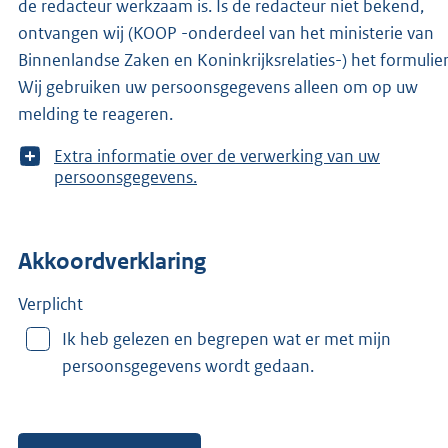
de redacteur werkzaam is. Is de redacteur niet bekend,
ontvangen wij (KOOP -onderdeel van het ministerie van
Binnenlandse Zaken en Koninkrijksrelaties-) het formulier
Wij gebruiken uw persoonsgegevens alleen om op uw
melding te reageren.
T
Extra informatie over de verwerking van uw
o
persoonsgegevens.
o
n
m
Akkoordverklaring
e
e
r
Verplicht
v
Ik heb gelezen en begrepen wat er met mijn
a
persoonsgegevens wordt gedaan.
n
: