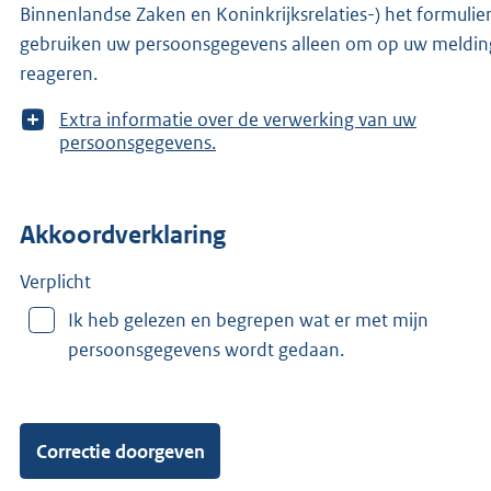
Binnenlandse Zaken en Koninkrijksrelaties-) het formulier
gebruiken uw persoonsgegevens alleen om op uw meldin
reageren.
T
Extra informatie over de verwerking van uw
o
persoonsgegevens.
o
n
m
Akkoordverklaring
e
e
r
Verplicht
v
Ik heb gelezen en begrepen wat er met mijn
a
persoonsgegevens wordt gedaan.
n
: