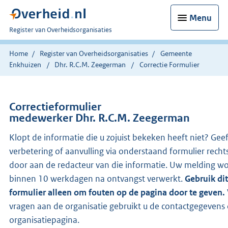
Menu
U
Register van Overheidsorganisaties
bent
nu
Home
Register van Overheidsorganisaties
Gemeente
hier:
Enkhuizen
Dhr. R.C.M. Zeegerman
Correctie Formulier
Correctieformulier
medewerker Dhr. R.C.M. Zeegerman
Klopt de informatie die u zojuist bekeken heeft niet? Gee
verbetering of aanvulling via onderstaand formulier recht
door aan de redacteur van die informatie. Uw melding w
binnen 10 werkdagen na ontvangst verwerkt.
Gebruik dit
formulier alleen om fouten op de pagina door te geven.
vragen aan de organisatie gebruikt u de contactgegevens
organisatiepagina.