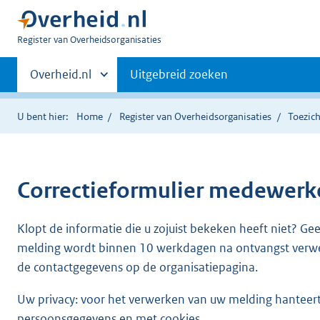
U
Register van Overheidsorganisaties
bent
Primaire
nu
Andere
Overheid.nl
Uitgebreid zoeken
hier:
sites
navigatie
binnen
U bent hier:
Home
Register van Overheidsorganisaties
Toezic
Correctieformulier
medewerke
Klopt de informatie die u zojuist bekeken heeft niet? Ge
melding wordt binnen 10 werkdagen na ontvangst verw
de contactgegevens op de organisatiepagina.
Uw privacy: voor het verwerken van uw melding hanteert 
persoonsgegevens en met cookies.