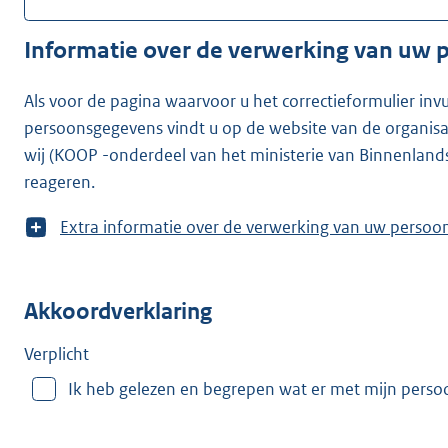
Informatie over de verwerking van uw
Als voor de pagina waarvoor u het correctieformulier inv
persoonsgegevens vindt u op de website van de organisatie waarvoor u he
wij (KOOP -onderdeel van het ministerie van Binnenland
reageren.
T
Extra informatie over de verwerking van uw
o
o
n
Akkoordverklaring
m
e
e
Verplicht
r
Ik heb gelezen en begrepen wat er met mijn pers
v
a
n