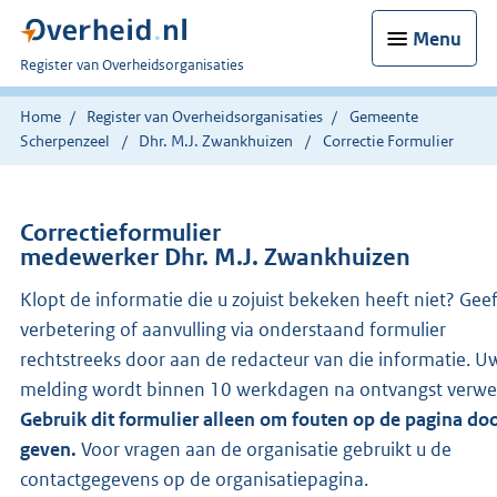
Menu
U
Register van Overheidsorganisaties
bent
nu
Home
Register van Overheidsorganisaties
Gemeente
hier:
Scherpenzeel
Dhr. M.J. Zwankhuizen
Correctie Formulier
Correctieformulier
medewerker Dhr. M.J. Zwankhuizen
Klopt de informatie die u zojuist bekeken heeft niet? Gee
verbetering of aanvulling via onderstaand formulier
rechtstreeks door aan de redacteur van die informatie. U
melding wordt binnen 10 werkdagen na ontvangst verwe
Gebruik dit formulier alleen om fouten op de pagina doo
geven.
Voor vragen aan de organisatie gebruikt u de
contactgegevens op de organisatiepagina.