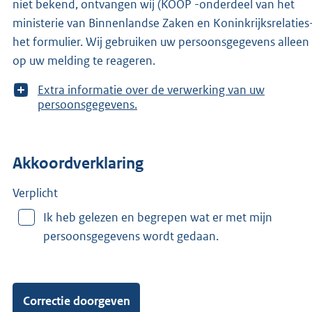
niet bekend, ontvangen wij (KOOP -onderdeel van het
ministerie van Binnenlandse Zaken en Koninkrijksrelaties
het formulier. Wij gebruiken uw persoonsgegevens allee
op uw melding te reageren.
T
Extra informatie over de verwerking van uw
o
persoonsgegevens.
o
n
m
Akkoordverklaring
e
e
r
Verplicht
v
Ik heb gelezen en begrepen wat er met mijn
a
persoonsgegevens wordt gedaan.
n
: