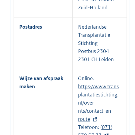
Zuid-Holland
Postadres
Nederlandse
Transplantatie
Stichting
Postbus 2304
2301 CH Leiden
Wijze van afspraak
Online:
E
maken
https://www.trans
x
plantatiestichting.
t
nl/over-
e
nts/contact-en-
r
route
n
Telefoon:
e
E
(071)