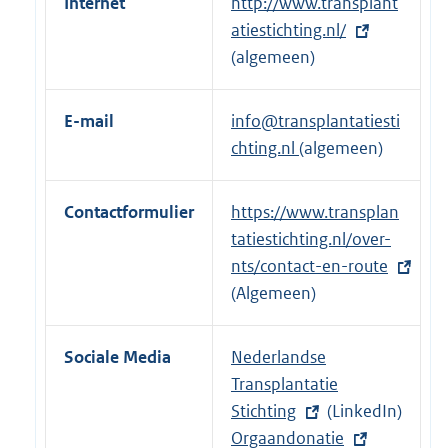
Internet
E
http://www.transplant
k
x
atiestichting.nl/
:
t
(algemeen)
e
r
E-mail
info@transplantatiesti
n
chting.nl
(algemeen)
e
l
Contactformulier
E
https://www.transplan
i
x
tatiestichting.nl/over-
n
t
nts/contact-en-route
k
e
(Algemeen)
:
r
n
Sociale Media
E
Nederlandse
e
x
Transplantatie
l
t
Stichting
(LinkedIn)
i
e
E
Orgaandonatie