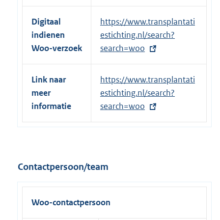
Digitaal
E
https://www.transplantati
indienen
x
estichting.nl/search?
Woo-verzoek
t
search=woo
e
r
Link naar
E
https://www.transplantati
n
meer
x
estichting.nl/search?
e
informatie
t
search=woo
l
e
i
r
n
n
k
e
Contactpersoon/team
:
l
i
n
Woo-contactpersoon
k