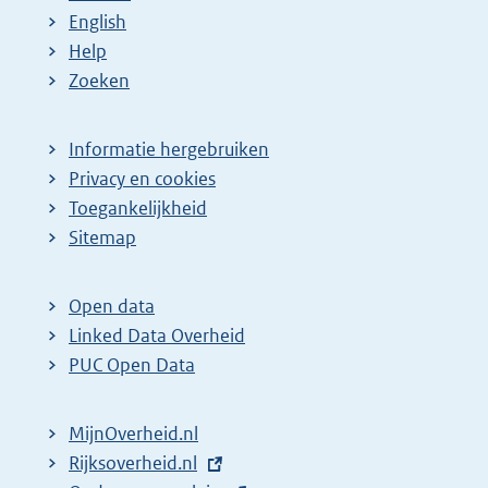
English
Help
Zoeken
Informatie hergebruiken
Privacy en cookies
Toegankelijkheid
Sitemap
Open data
Linked Data Overheid
PUC Open Data
MijnOverheid.nl
E
Rijksoverheid.nl