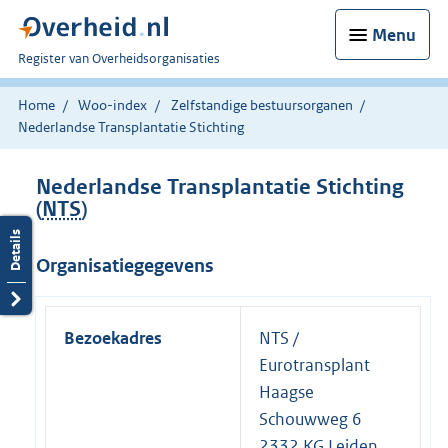
Menu
U
Register van Overheidsorganisaties
bent
nu
Home
Woo-index
Zelfstandige bestuursorganen
hier:
Nederlandse Transplantatie Stichting
Nederlandse Transplantatie Stichting
(
NTS
)
Organisatiegegevens
Bezoekadres
NTS /
Eurotransplant
Haagse
Schouwweg 6
2332 KG Leiden