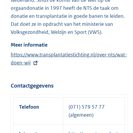
orgaandonatie in 1997 heeft de NTS de taak om
donatie en transplantatie in goede banen te leiden.
Dat doet ze in opdracht van het ministerie van
Volksgezondheid, Welzijn en Sport (VWS).
Meer informatie
E
https://www.transplantatiestichting.nl/over-nts/wat-
x
doen-wij
t
e
Contactgegevens
r
n
e
Telefoon
(071) 579 57 77
l
(algemeen)
i
n