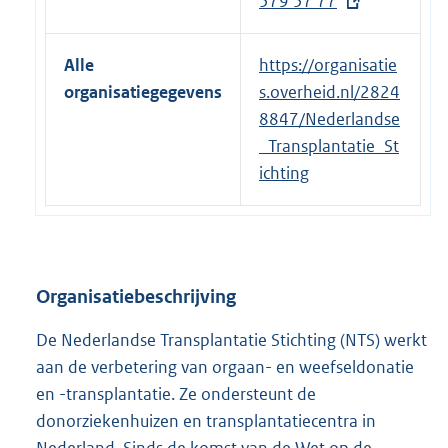
579 57 77
l
x
i
t
n
e
Alle
https://organisatie
k
r
organisatiegegevens
s.overheid.nl/2824
:
n
8847/Nederlandse
e
_Transplantatie_St
l
ichting
i
n
k
:
Organisatiebeschrijving
De Nederlandse Transplantatie Stichting (NTS) werkt
aan de verbetering van orgaan- en weefseldonatie
en -transplantatie. Ze ondersteunt de
donorziekenhuizen en transplantatiecentra in
Nederland. Sinds de komst van de Wet op de