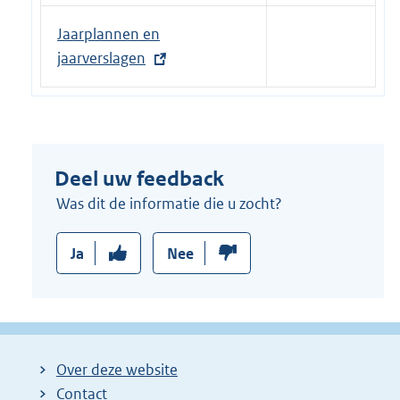
E
Jaarplannen en
x
jaarverslagen
t
e
r
n
Deel uw feedback
e
l
Was dit de informatie die u zocht?
i
n
Ja
Nee
k
:
Over deze website
Contact