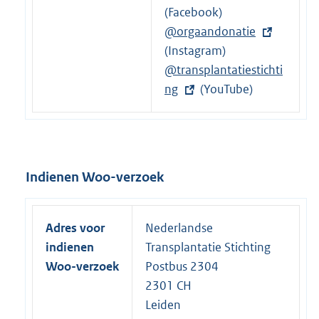
n
r
x
(Facebook)
k
n
t
E
@orgaandonatie
:
e
e
x
(Instagram)
l
r
t
E
@transplantatiestichti
i
n
e
x
ng
(YouTube)
n
e
r
t
k
l
n
e
:
i
e
r
n
l
n
Indienen Woo-verzoek
k
i
e
:
n
l
k
i
Adres voor
Nederlandse
:
n
indienen
Transplantatie Stichting
k
Woo-verzoek
Postbus 2304
:
2301 CH
Leiden