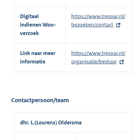
Digitaal
E
https://www.tresoar.nl/
indienen Woo-
x
bezoeken/contact
verzoek
t
e
r
Link naar meer
E
https://www.tresoar.nl/
n
informatie
x
organisatie/bestuur
e
t
l
e
i
r
n
n
Contactpersoon/team
k
e
:
l
i
dhr. L.(Lourens) Oldersma
n
k