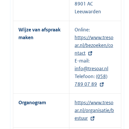
8901 AC
Leeuwarden
Wijze van afspraak
Online:
E
maken
https://www.treso
x
ar.nl/bezoeken/co
t
ntact
e
E-mail:
r
info@tresoar.nl
n
Telefoon:
e
E
(058)
789 07 89
l
x
i
t
n
e
Organogram
E
https://www.treso
k
r
x
ar.nl/organisatie/b
:
n
t
estuur
e
e