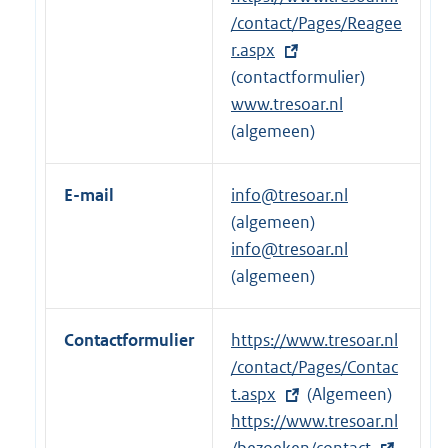
e
x
/contact/Pages/Reagee
r
t
r.aspx
n
e
(contactformulier)
e
r
www.tresoar.nl
l
n
(algemeen)
i
e
n
l
E-mail
info@tresoar.nl
k
i
(algemeen)
:
n
info@tresoar.nl
k
(algemeen)
:
Contactformulier
E
https://www.tresoar.nl
x
/contact/Pages/Contac
t
t.aspx
(Algemeen)
e
E
https://www.tresoar.nl