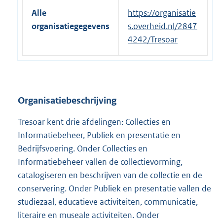
l
r
Alle
https://organisatie
i
n
organisatiegegevens
s.overheid.nl/2847
n
e
4242/Tresoar
k
l
:
i
n
k
Organisatiebeschrijving
:
Tresoar kent drie afdelingen: Collecties en
Informatiebeheer, Publiek en presentatie en
Bedrijfsvoering. Onder Collecties en
Informatiebeheer vallen de collectievorming,
catalogiseren en beschrijven van de collectie en de
conservering. Onder Publiek en presentatie vallen de
studiezaal, educatieve activiteiten, communicatie,
literaire en museale activiteiten. Onder