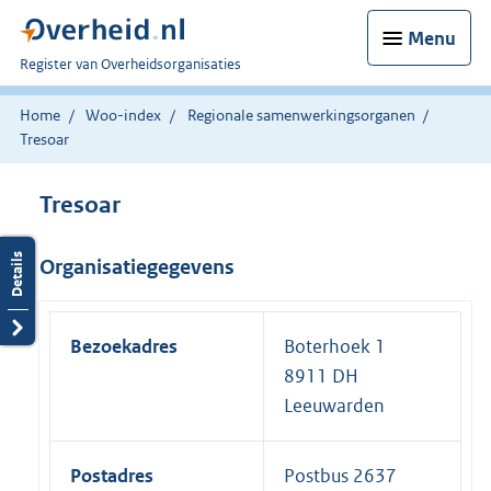
Menu
U
Register van Overheidsorganisaties
bent
nu
Home
Woo-index
Regionale samenwerkingsorganen
hier:
Tresoar
Tresoar
Organisatiegegevens
Bezoekadres
Boterhoek 1
8911 DH
Leeuwarden
Postadres
Postbus 2637