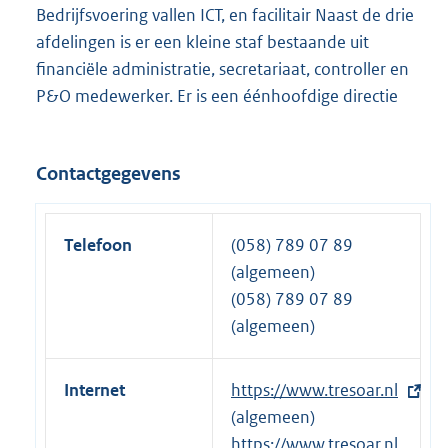
Bedrijfsvoering vallen ICT, en facilitair Naast de drie
afdelingen is er een kleine staf bestaande uit
financiële administratie, secretariaat, controller en
P&O medewerker. Er is een éénhoofdige directie
Contactgegevens
Telefoon
(058) 789 07 89
(algemeen)
(058) 789 07 89
(algemeen)
Internet
E
https://www.tresoar.nl
x
(algemeen)
t
E
https://www.tresoar.nl