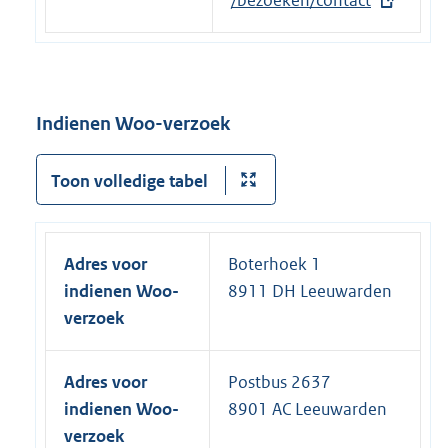
r
x
/bezoeken/contact
n
t
e
e
l
r
i
n
Indienen Woo-verzoek
n
e
k
l
Toon volledige tabel
:
i
n
k
Adres voor
Boterhoek 1
:
indienen Woo-
8911 DH Leeuwarden
verzoek
Adres voor
Postbus 2637
indienen Woo-
8901 AC Leeuwarden
verzoek