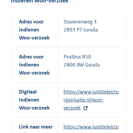
Indienen Woo-verzoek
:
l
i
n
Adres voor
Stavorenweg 3
k
indienen
2803 PT Gouda
:
Woo-verzoek
Adres voor
Postbus 850
indienen
2800 AW Gouda
Woo-verzoek
Digitaal
E
https://www.justitieleicto
indienen
x
rganisatie.nl/woo-
Woo-verzoek
t
verzoek
e
r
Link naar meer
E
https://www.justitieleicto
n