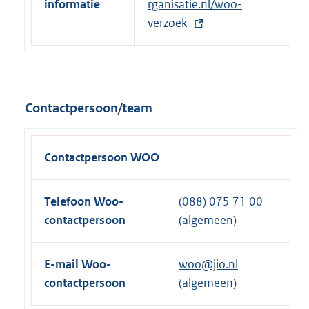
informatie
x
rganisatie.nl/woo-
e
t
verzoek
l
e
i
r
n
n
k
e
Contactpersoon/team
:
l
i
n
Contactpersoon WOO
k
:
Telefoon Woo-
(088) 075 71 00
contactpersoon
(algemeen)
E-mail Woo-
woo@jio.nl
contactpersoon
(algemeen)