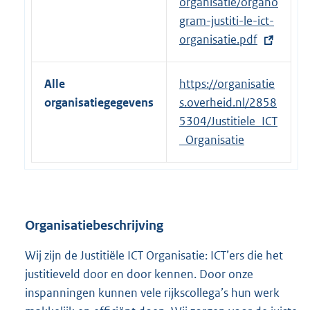
l
organisatie/organo
i
gram-justiti-le-ict-
n
organisatie.pdf
k
:
Alle
https://organisatie
organisatiegegevens
s.overheid.nl/2858
5304/Justitiele_ICT
_Organisatie
Organisatiebeschrijving
Wij zijn de Justitiële ICT Organisatie: ICT’ers die het
justitieveld door en door kennen. Door onze
inspanningen kunnen vele rijkscollega’s hun werk