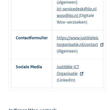
(algemeen)
e
ict-servicedesk@jio.nl
l
woo@jio.nl
(Digitale
i
Woo-verzoeken)
n
k
Contactformulier
E
https://www.justitieleic
:
x
torganisatie.nl/contact
t
(Algemeen)
e
r
Sociale Media
E
Justitiële ICT
n
x
Organisatie
e
t
(LinkedIn)
l
e
i
r
n
n
k
e