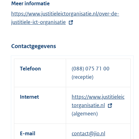
Meer informatie
E
https://www.justitieleictorganisatie.nl/over-de-
x
justitiele-ict-organisatie
t
e
Contactgegevens
r
n
e
Telefoon
(088) 075 71 00
l
(receptie)
i
n
Internet
E
https://www.justitieleic
k
x
torganisatie.nl
:
t
(algemeen)
e
r
E-mail
contact@jio.nl
n