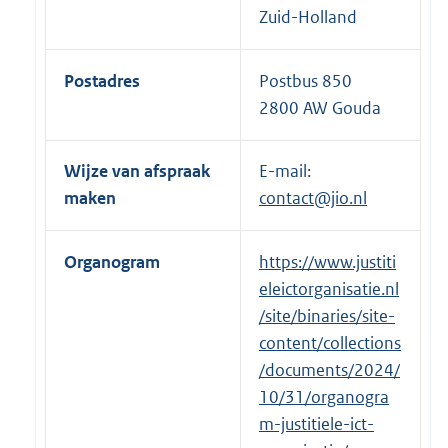
Zuid-Holland
Postadres
Postbus 850
2800 AW Gouda
Wijze van afspraak
E-mail:
maken
contact@jio.nl
Organogram
E
https://www.justiti
x
eleictorganisatie.nl
t
/site/binaries/site-
e
content/collections
r
/documents/2024/
n
10/31/organogra
e
m-justitiele-ict-