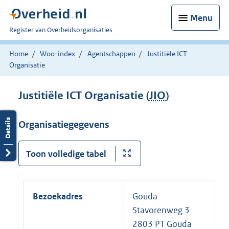
Menu
U
Register van Overheidsorganisaties
bent
nu
Home
Woo-index
Agentschappen
Justitiële ICT
hier:
Organisatie
Justitiële ICT Organisatie (
JIO
)
Organisatiegegevens
Toon volledige tabel
Bezoekadres
Gouda
Stavorenweg 3
2803 PT Gouda