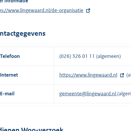
r informatie
n
k
ps://www.lingewaard.nl/de-organisatie
:
ntactgegevens
Telefoon
(026) 326 01 11 (algemeen)
Internet
E
https://www.lingewaard.nl
(a
x
t
E-mail
gemeente@lingewaard.nl
(alge
e
r
n
e
dienen Woo-verzoek
l