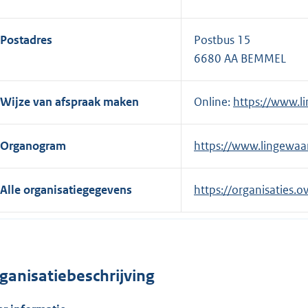
Postadres
Postbus 15
6680 AA BEMMEL
Wijze van afspraak maken
Online:
E
https://www.l
x
t
Organogram
E
https://www.lingewaar
e
x
r
t
Alle organisatiegegevens
https://organisaties
n
e
e
r
l
n
i
e
n
ganisatiebeschrijving
l
k
i
: