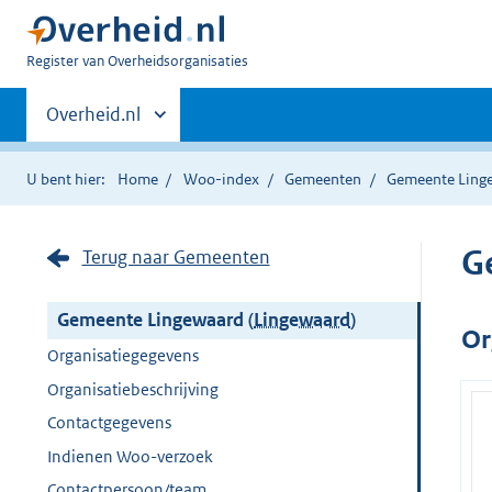
U
Register van Overheidsorganisaties
bent
Primaire
nu
Andere
Overheid.nl
hier:
sites
navigatie
binnen
U bent hier:
Home
Woo-index
Gemeenten
Gemeente Ling
G
Terug naar Gemeenten
Gemeente Lingewaard (
Lingewaard
)
Or
Organisatiegegevens
Organisatiebeschrijving
Contactgegevens
Indienen Woo-verzoek
Contactpersoon/team