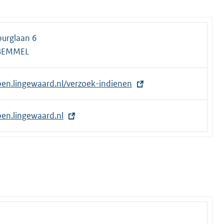
burglaan 6
 BEMMEL
pen.lingewaard.nl/verzoek-indienen
pen.lingewaard.nl