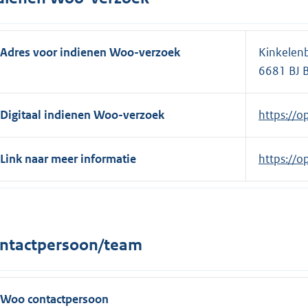
i
n
Adres voor indienen Woo-verzoek
Kinkelen
k
6681 BJ
:
Digitaal indienen Woo-verzoek
E
https://o
x
t
Link naar meer informatie
E
https://o
e
x
r
t
n
e
e
r
ntactpersoon/team
l
n
i
e
n
l
Woo contactpersoon
k
i