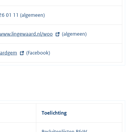
26 01 11 (algemeen)
/www.lingewaard.nl/woo
(algemeen)
aardgem
(Facebook)
Toelichting
Besluitenlijsten B&W