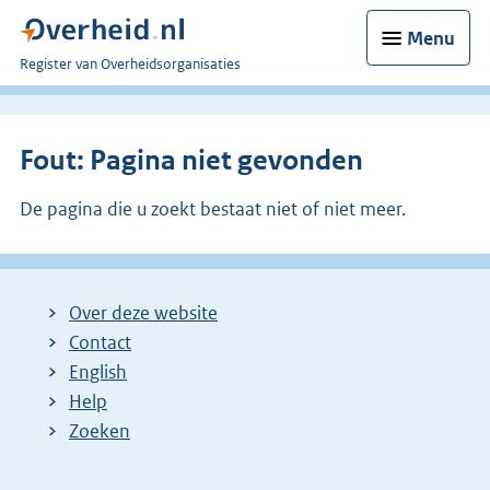
Menu
U
Register van Overheidsorganisaties
bent
nu
hier:
Fout: Pagina niet gevonden
De pagina die u zoekt bestaat niet of niet meer.
Over deze website
Contact
English
Help
Zoeken