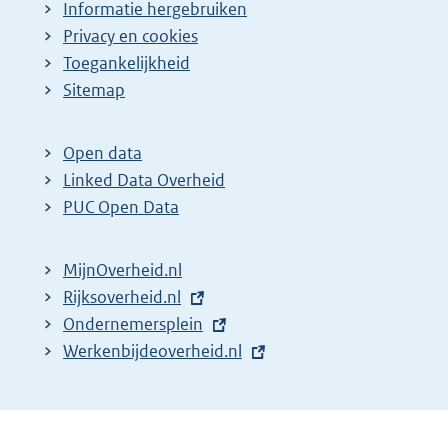
Informatie hergebruiken
Privacy en cookies
Toegankelijkheid
Sitemap
Open data
Linked Data Overheid
PUC Open Data
MijnOverheid.nl
E
Rijksoverheid.nl
x
E
Ondernemersplein
t
x
E
Werkenbijdeoverheid.nl
e
t
x
r
e
t
n
r
e