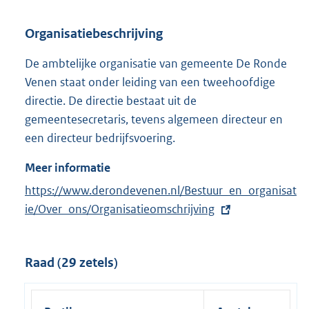
Organisatiebeschrijving
De ambtelijke organisatie van gemeente De Ronde
Venen staat onder leiding van een tweehoofdige
directie. De directie bestaat uit de
gemeentesecretaris, tevens algemeen directeur en
een directeur bedrijfsvoering.
Meer informatie
E
https://www.derondevenen.nl/Bestuur_en_organisat
x
ie/Over_ons/Organisatieomschrijving
t
e
Raad (29 zetels)
r
n
e