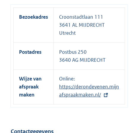
Bezoekadres
Croonstadtlaan 111
3641 AL MIJDRECHT
Utrecht
Postadres
Postbus 250
3640 AG MIJDRECHT
Wijze van
Online:
E
afspraak
https://derondevenen.mijn
x
maken
afspraakmaken.nl/
t
e
r
n
e
Contactgegevens