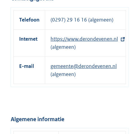
l
i
n
Telefoon
(0297) 29 16 16 (algemeen)
k
:
Internet
E
https://www.derondevenen.nl
x
(algemeen)
t
e
E-mail
gemeente@derondevenen.nl
r
(algemeen)
n
e
l
i
n
Algemene informatie
k
: