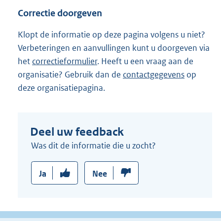
l
Correctie doorgeven
i
n
Klopt de informatie op deze pagina volgens u niet?
k
Verbeteringen en aanvullingen kunt u doorgeven via
:
het
correctieformulier
. Heeft u een vraag aan de
organisatie? Gebruik dan de
contactgegevens
op
deze organisatiepagina.
Deel uw feedback
Was dit de informatie die u zocht?
Ja
Nee