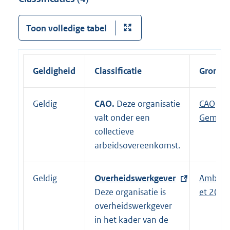
Toon volledige tabel
Geldigheid
Classificatie
Grondsl
Geldig
CAO.
Deze organisatie
E
CAO
valt onder een
x
Gemeen
collectieve
t
arbeidsovereenkomst.
e
r
n
Geldig
E
Overheidswerkgever
Ambten
e
x
Deze organisatie is
et 2017
l
t
overheidswerkgever
i
e
in het kader van de
n