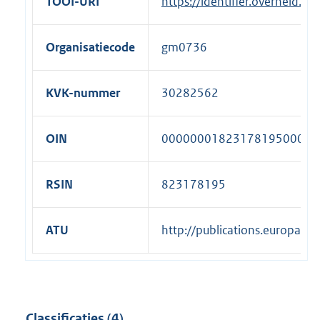
TOOI-URI
https://identifier.overheid.
Organisatiecode
gm0736
KVK-nummer
30282562
OIN
00000001823178195000
RSIN
823178195
ATU
http://publications.europa.
Classificaties (4)