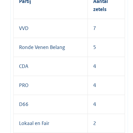
Partij
Aantal
l
zetels
i
n
VVD
7
k
:
Ronde Venen Belang
5
CDA
4
PRO
4
D66
4
Lokaal en Fair
2