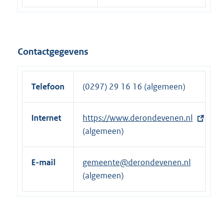
Contactgegevens
Telefoon
(0297) 29 16 16 (algemeen)
Internet
E
https://www.derondevenen.nl
x
(algemeen)
t
e
E-mail
gemeente@derondevenen.nl
r
(algemeen)
n
e
l