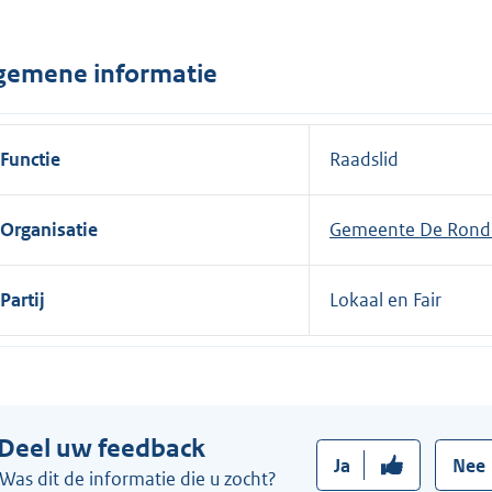
n
e
gemene informatie
l
i
n
Functie
Raadslid
k
:
Organisatie
Gemeente De Rond
Partij
Lokaal en Fair
Deel uw feedback
Ja
Nee
Was dit de informatie die u zocht?