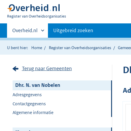
U
Register van Overheidsorganisaties
bent
Primaire
nu
Andere
Overheid.nl
Uitgebreid zoeken
hier:
sites
navigatie
binnen
U bent hier:
Home
Register van Overheidsorganisaties
Gemee
D
Terug naar Gemeenten
Dhr. N. van Nobelen
Ad
Adresgegevens
Contactgegevens
Algemene informatie