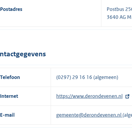
Postadres
Postbus 25
3640 AG M
ntactgegevens
Telefoon
(0297) 29 16 16 (algemeen)
Internet
E
https://www.derondevenen.nl
x
t
E-mail
gemeente@derondevenen.nl
(al
e
r