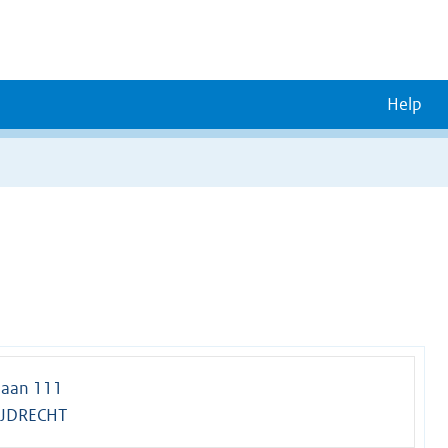
Help
laan 111
IJDRECHT