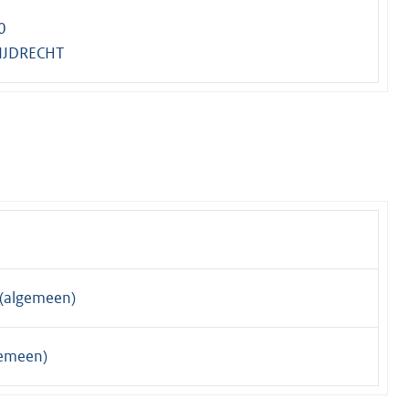
0
IJDRECHT
(algemeen)
gemeen)