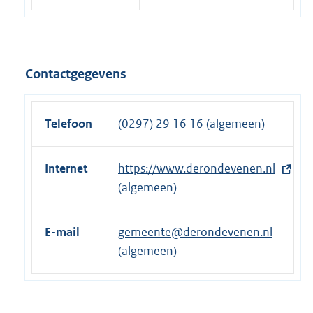
Contactgegevens
Telefoon
(0297) 29 16 16 (algemeen)
Internet
E
https://www.derondevenen.nl
x
(algemeen)
t
e
E-mail
gemeente@derondevenen.nl
r
(algemeen)
n
e
l