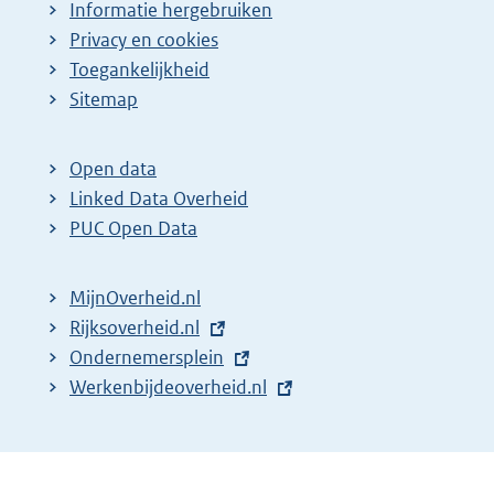
Informatie hergebruiken
Privacy en cookies
Toegankelijkheid
Sitemap
Open data
Linked Data Overheid
PUC Open Data
MijnOverheid.nl
E
Rijksoverheid.nl
x
E
Ondernemersplein
t
x
E
Werkenbijdeoverheid.nl
e
t
x
r
e
t
n
r
e