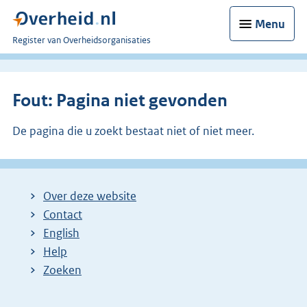
Menu
U
Register van Overheidsorganisaties
bent
nu
hier:
Fout: Pagina niet gevonden
De pagina die u zoekt bestaat niet of niet meer.
Over deze website
Contact
English
Help
Zoeken