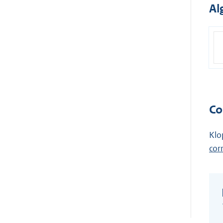
Al
Co
Klo
cor