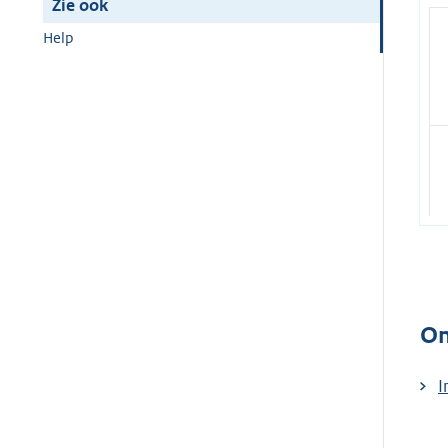
Zie ook
Help
On
I