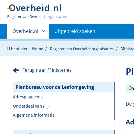
U
Register van Overheidsorganisaties
bent
Primaire
nu
Andere
Overheid.nl
Uitgebreid zoeken
hier:
sites
navigatie
binnen
U bent hier:
Home
Register van Overheidsorganisaties
Ministe
P
Terug naar Ministeries
Planbureau voor de Leefomgeving
Or
Adresgegevens
De 
Onderdeel van (1)
Algemene informatie
Ad