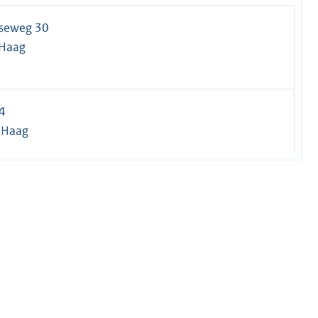
seweg 30
 Haag
4
 Haag