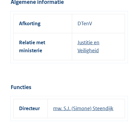
Algemene informatie
e
r
n
Afkorting
DTenV
e
l
Relatie met
Justitie en
i
ministerie
Veiligheid
n
k
:
Functies
Directeur
mw. S.J. (Simone) Steendijk