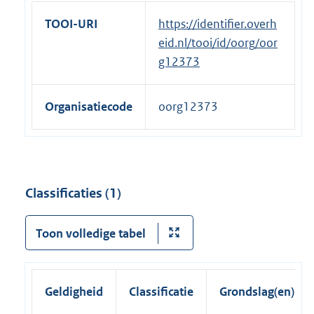
e
TOOI-URI
https://identifier.overh
l
eid.nl/tooi/id/oorg/oor
i
g12373
n
k
Organisatiecode
oorg12373
:
Classificaties (1)
Toon volledige tabel
Geldigheid
Classificatie
Grondslag(en)