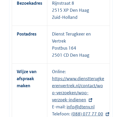
Bezoekadres
Rijnstraat 8
2515 XP Den Haag
Zuid-Holland
Postadres
Dienst Terugkeer en
Vertrek
Postbus 164
2501 CD Den Haag
Wijze van
Online:
E
afspraak
https://www.dienstterugke
x
maken
erenvertrek.nl/contact/wo
t
o-verzoeken/woo-
e
verzoek-indienen
r
E-mail:
n
info@dtenv.nl
Telefoon:
e
E
(088) 077 77 00