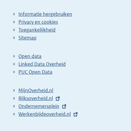
Informatie hergebruiken
Privacy en cookies
Toegankelijkheid
Sitemap
Open data
Linked Data Overheid
PUC Open Data
MijnOverheid.nl
E
Rijksoverheid.nl
x
E
Ondernemersplein
t
x
E
Werkenbijdeoverheid.nl
e
t
x
r
e
t