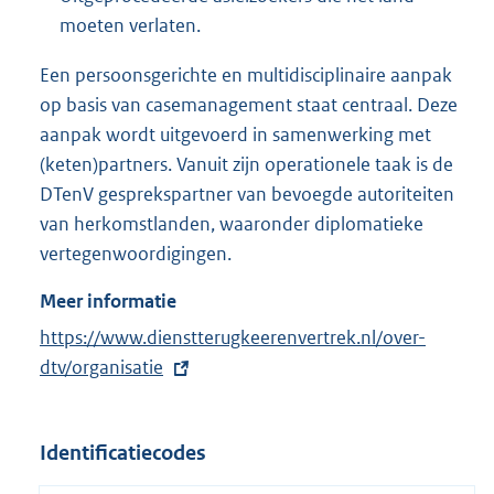
moeten verlaten.
Een persoonsgerichte en multidisciplinaire aanpak
op basis van casemanagement staat centraal. Deze
aanpak wordt uitgevoerd in samenwerking met
(keten)partners. Vanuit zijn operationele taak is de
DTenV gesprekspartner van bevoegde autoriteiten
van herkomstlanden, waaronder diplomatieke
vertegenwoordigingen.
Meer informatie
E
https://www.dienstterugkeerenvertrek.nl/over-
x
dtv/organisatie
t
e
Identificatiecodes
r
n