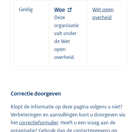
Geldig
E
Woo
Wet open
x
Deze
overheid
t
organisatie
e
valt onder
r
de Wet
n
open
e
overheid.
l
i
n
k
Correctie doorgeven
:
Klopt de informatie op deze pagina volgens u niet?
Verbeteringen en aanvullingen kunt u doorgeven via
het
correctieformulier
. Heeft u een vraag aan de
organisatie? Gebruik dan de
contactgegevens
op