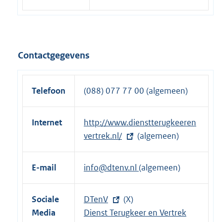
l
x
i
t
n
e
k
r
Contactgegevens
:
n
e
l
Telefoon
(088) 077 77 00 (algemeen)
i
n
Internet
E
http://www.dienstterugkeeren
k
x
vertrek.nl/
(algemeen)
:
t
e
E-mail
info@dtenv.nl
(algemeen)
r
n
Sociale
E
DTenV
(X)
e
Media
x
E
Dienst Terugkeer en Vertrek
l