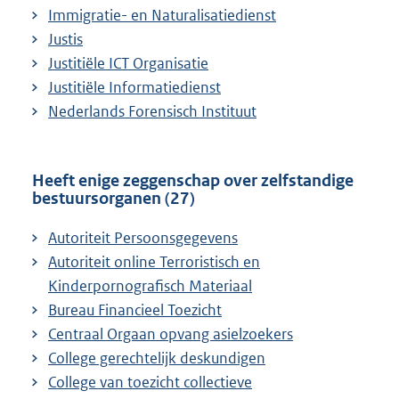
e
Immigratie- en Naturalisatiedienst
l
Justis
i
Justitiële ICT Organisatie
n
Justitiële Informatiedienst
k
Nederlands Forensisch Instituut
:
Heeft enige zeggenschap over zelfstandige
bestuursorganen (27)
Autoriteit Persoonsgegevens
Autoriteit online Terroristisch en
Kinderpornografisch Materiaal
Bureau Financieel Toezicht
Centraal Orgaan opvang asielzoekers
College gerechtelijk deskundigen
College van toezicht collectieve