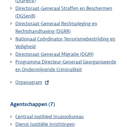
(DGPenV)
Directoraat-Generaal Straffen en Beschermen
(DGSenB)
Directoraat-Generaal Rechtspleging en
Rechtshandhaving (DGRR)
Nationaal Coördinator Terrorismebestrijding en
Veiligheid
Directoraat-Generaal Migratie (DGM)
Programma Directeur-Generaal Georganiseerde
en Ondermijnende Criminaliteit
E
Organogram
x
t
Agentschappen (7)
e
r
Centraal Justitieel Incassobureau
n
Dienst Justitiële Inrichtingen