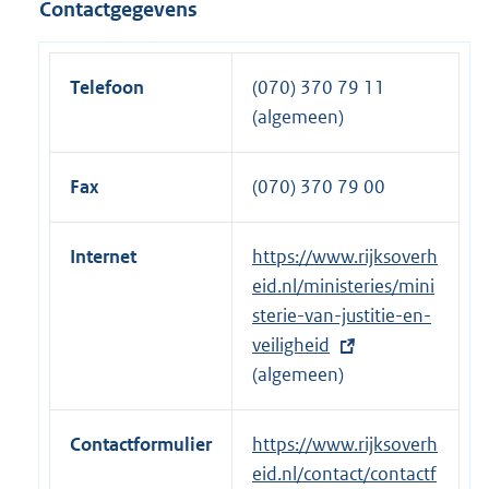
Contactgegevens
k
n
:
e
l
Telefoon
(070) 370 79 11
i
(algemeen)
n
k
Fax
(070) 370 79 00
:
Internet
E
https://www.rijksoverh
x
eid.nl/ministeries/mini
t
sterie-van-justitie-en-
e
veiligheid
r
(algemeen)
n
e
Contactformulier
E
https://www.rijksoverh
l
x
eid.nl/contact/contactf