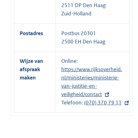
2511 DP Den Haag
Zuid-Holland
Postadres
Postbus 20301
2500 EH Den Haag
Wijze van
Online:
E
afspraak
https://www.rijksoverheid.
x
maken
nl/ministeries/ministerie-
t
van-justitie-en-
e
veiligheid/contact
r
Telefoon:
n
E
(070) 370 79 11
e
x
l
t
i
e
n
r