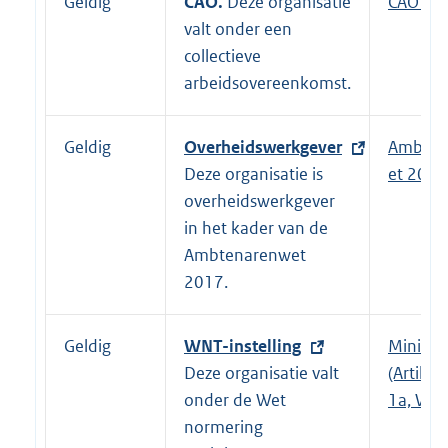
Geldig
CAO.
Deze organisatie
E
CAO Rij
valt onder een
x
collectieve
t
arbeidsovereenkomst.
e
r
n
Geldig
E
Overheidswerkgever
Ambten
e
x
Deze organisatie is
et 2017
l
t
overheidswerkgever
i
e
in het kader van de
n
r
Ambtenarenwet
k
n
2017.
:
e
l
Geldig
E
WNT-instelling
Ministe
i
x
Deze organisatie valt
(Artikel 
n
t
onder de Wet
1a, WN
k
e
normering
: