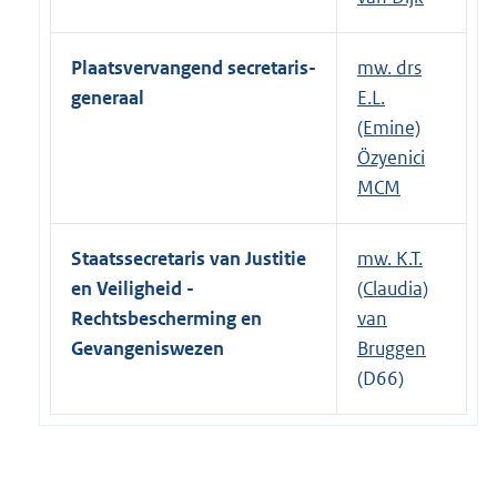
Plaatsvervangend secretaris-
mw. drs
generaal
E.L.
(Emine)
Özyenici
MCM
Staatssecretaris van Justitie
mw. K.T.
en Veiligheid -
(Claudia)
Rechtsbescherming en
van
Gevangeniswezen
Bruggen
(D66)