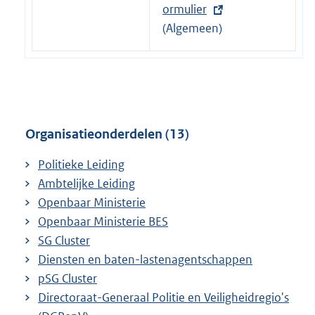
i
t
ormulier
n
e
(Algemeen)
k
r
:
n
e
l
i
Organisatieonderdelen (13)
n
k
Politieke Leiding
:
Ambtelijke Leiding
Openbaar Ministerie
Openbaar Ministerie BES
SG Cluster
Diensten en baten-lastenagentschappen
pSG Cluster
Directoraat-Generaal Politie en Veiligheidregio's