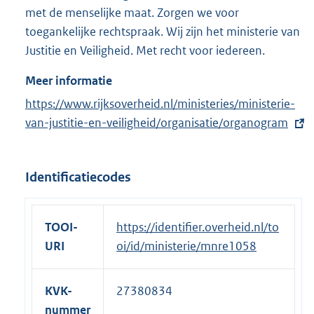
met de menselijke maat. Zorgen we voor
toegankelijke rechtspraak. Wij zijn het ministerie van
Justitie en Veiligheid. Met recht voor iedereen.
Meer informatie
E
https://www.rijksoverheid.nl/ministeries/ministerie-
x
van-justitie-en-veiligheid/organisatie/organogram
t
e
Identificatiecodes
r
n
e
TOOI-
https://identifier.overheid.nl/to
l
URI
oi/id/ministerie/mnre1058
i
n
KVK-
27380834
k
nummer
: