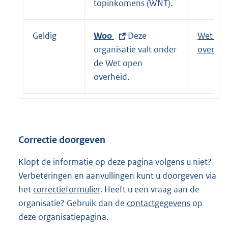
r
topinkomens (WNT).
n
e
Geldig
E
Woo
Deze
Wet op
l
x
organisatie valt onder
overhei
i
t
de Wet open
n
e
overheid.
k
r
:
n
e
l
Correctie doorgeven
i
n
Klopt de informatie op deze pagina volgens u niet?
k
Verbeteringen en aanvullingen kunt u doorgeven via
:
het
correctieformulier
. Heeft u een vraag aan de
organisatie? Gebruik dan de
contactgegevens
op
deze organisatiepagina.