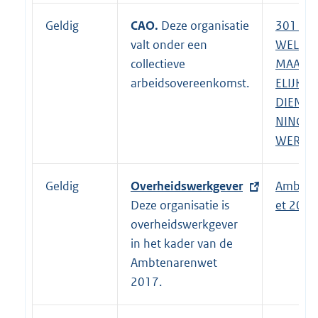
Geldig
CAO.
Deze organisatie
E
301 -
valt onder een
x
WELZIJ
collectieve
t
MAATS
arbeidsovereenkomst.
e
ELIJKE
r
DIENST
n
NING S
e
WERK
l
i
Geldig
E
Overheidswerkgever
Ambten
n
x
Deze organisatie is
et 2017
k
t
overheidswerkgever
:
e
in het kader van de
r
Ambtenarenwet
n
2017.
e