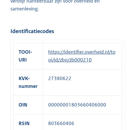
verblijf hanteerbaar zijn voor overheid en
samenleving.
Identificatiecodes
TOOI-
https://identifier.overheid.nl/to
URI
oi/id/zbo/zb000210
KVK-
27380622
nummer
OIN
00000001803660406000
RSIN
803660406