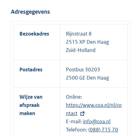
Adresgegevens
Bezoekadres
Rijnstraat 8
2515 XP Den Haag
Zuid-Holland
Postadres
Postbus 30203
2500 GE Den Haag
Wijze van
Online:
E
afspraak
https://www.coa.nl/nl/co
x
maken
ntact
t
E-mail:
e
info@coa.nl
Telefoon:
r
E
(088) 715 70