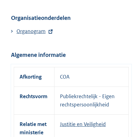
l
i
Organisatieonderdelen
n
k
E
Organogram
:
x
t
Algemene informatie
e
r
n
Afkorting
COA
e
l
Rechtsvorm
Publiekrechtelijk - Eigen
i
rechtspersoonlijkheid
n
k
:
Relatie met
Justitie en Veiligheid
ministerie