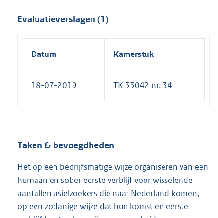
t
Evaluatieverslagen (1)
e
r
n
Datum
Kamerstuk
e
l
18-07-2019
TK 33042 nr. 34
i
n
k
:
Taken & bevoegdheden
Het op een bedrijfsmatige wijze organiseren van een
humaan en sober eerste verblijf voor wisselende
aantallen asielzoekers die naar Nederland komen,
op een zodanige wijze dat hun komst en eerste