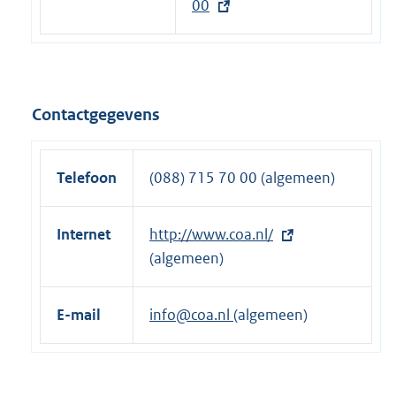
00
n
x
e
t
l
e
i
r
n
n
Contactgegevens
k
e
:
l
i
Telefoon
(088) 715 70 00 (algemeen)
n
k
Internet
E
http://www.coa.nl/
:
x
(algemeen)
t
e
E-mail
info@coa.nl
(algemeen)
r
n
e