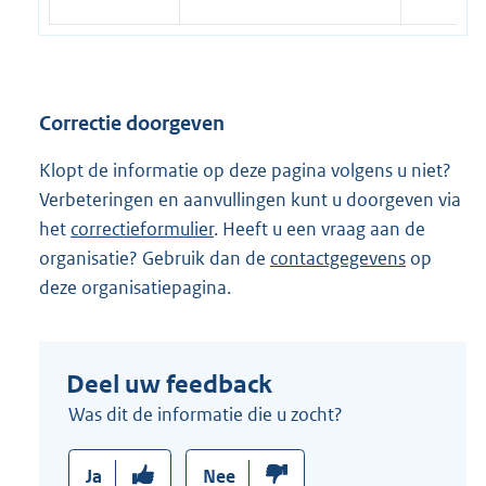
:
r
n
e
l
Correctie doorgeven
i
n
Klopt de informatie op deze pagina volgens u niet?
k
Verbeteringen en aanvullingen kunt u doorgeven via
:
het
correctieformulier
. Heeft u een vraag aan de
organisatie? Gebruik dan de
contactgegevens
op
deze organisatiepagina.
Deel uw feedback
Was dit de informatie die u zocht?
Ja
Nee