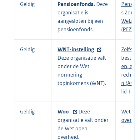
l
Geldig
Pensioenfonds.
Deze
E
Pensio
i
organisatie is
x
s Zorg 
n
aangesloten bij een
t
Welzijn
k
pensioenfonds.
e
(PFZW)
:
r
n
Geldig
E
WNT-instelling
Zelfsta
e
x
Deze organisatie valt
bestuur
l
t
onder de Wet
en, and
i
e
normering
rechtsp
n
r
topinkomens (WNT).
n (Artike
k
n
lid 1h,
:
e
l
Geldig
E
Woo
Deze
Wet op
i
x
organisatie valt onder
overhei
n
t
de Wet open
k
e
overheid.