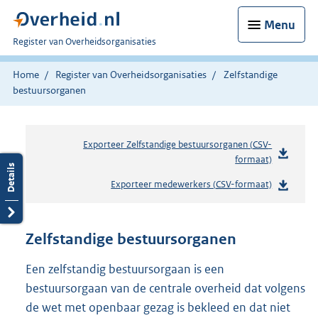
Menu
U
Register van Overheidsorganisaties
bent
nu
Home
Register van Overheidsorganisaties
Zelfstandige
hier:
bestuursorganen
Exporteer Zelfstandige bestuursorganen (
CSV
-
formaat)
Exporteer medewerkers (
CSV
-formaat)
Zelfstandige bestuursorganen
Een zelfstandig bestuursorgaan is een
bestuursorgaan van de centrale overheid dat volgens
de wet met openbaar gezag is bekleed en dat niet