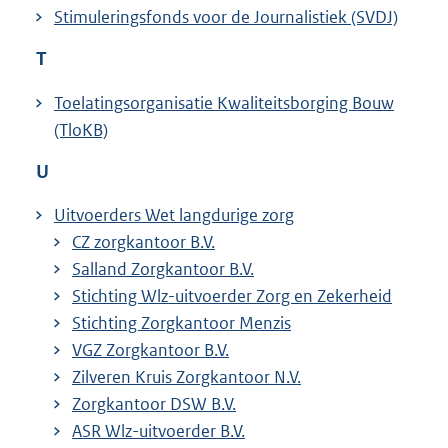
Stimuleringsfonds voor de Journalistiek (SVDJ)
T
Toelatingsorganisatie Kwaliteitsborging Bouw
(TloKB)
U
Uitvoerders Wet langdurige zorg
CZ zorgkantoor B.V.
Salland Zorgkantoor B.V.
Stichting Wlz-uitvoerder Zorg en Zekerheid
Stichting Zorgkantoor Menzis
VGZ Zorgkantoor B.V.
Zilveren Kruis Zorgkantoor N.V.
Zorgkantoor DSW B.V.
ASR Wlz-uitvoerder B.V.