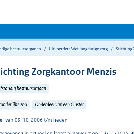
andige bestuursorganen
Uitvoerders Wet langdurige zorg
Stichting
tichting Zorgkantoor Menzis
lfstandig bestuursorgaan
zonderlijke zbo
Onderdeel van een Cluster
ief van 09-10-2006 t/m heden
gegevens zijn actueel en laatst bijgewerkt op: 13-11-2025