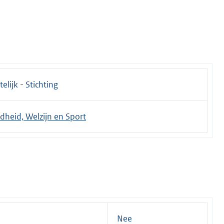
elijk - Stichting
dheid, Welzijn en Sport
Nee