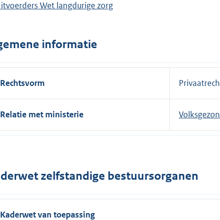
itvoerders Wet langdurige zorg
i
n
k
gemene informatie
:
Rechtsvorm
Privaatrecht
Relatie met ministerie
Volksgezon
derwet zelfstandige bestuursorganen
Kaderwet van toepassing