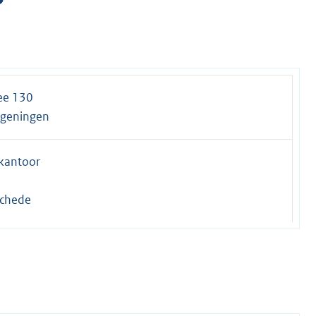
lee 130
geningen
kantoor
schede