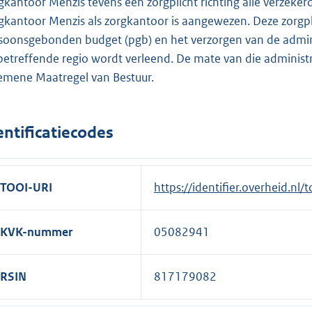
gkantoor Menzis tevens een zorgplicht richting alle verzeker
gkantoor Menzis als zorgkantoor is aangewezen. Deze zorgp
soonsgebonden budget (pgb) en het verzorgen van de adminis
betreffende regio wordt verleend. De mate van die administ
emene Maatregel van Bestuur.
entificatiecodes
TOOI-URI
https://identifier.overheid.nl
KVK-nummer
05082941
RSIN
817179082