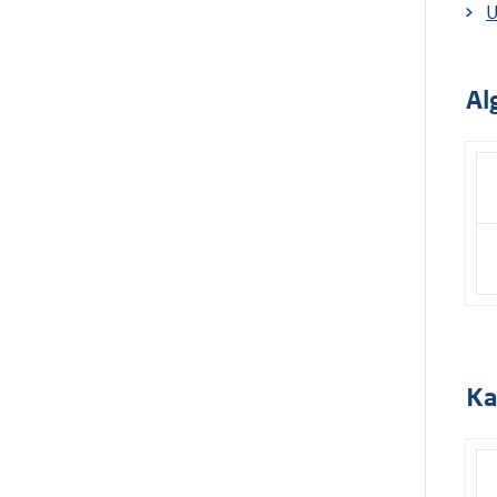
U
Al
Ka