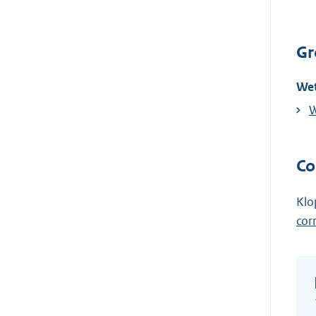
Gr
Wet
W
Co
Klo
cor