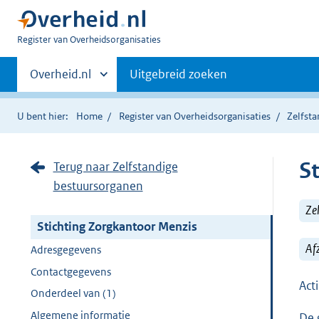
U
Register van Overheidsorganisaties
bent
Primaire
nu
Andere
Overheid.nl
Uitgebreid zoeken
hier:
sites
navigatie
binnen
U bent hier:
Home
Register van Overheidsorganisaties
Zelfst
S
Terug naar Zelfstandige
bestuursorganen
Ze
Stichting Zorgkantoor Menzis
Af
Adresgegevens
Contactgegevens
Act
Onderdeel van (1)
Algemene informatie
De 