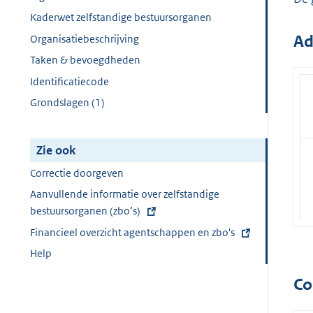
Kaderwet zelfstandige bestuursorganen
Ad
Organisatiebeschrijving
Taken & bevoegdheden
Identificatiecode
Grondslagen (1)
Zie ook
Correctie doorgeven
E
Aanvullende informatie over zelfstandige
x
bestuursorganen (zbo’s)
t
E
Financieel overzicht agentschappen en zbo's
e
x
Help
r
t
n
Co
e
e
r
l