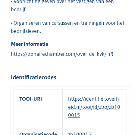
• Voorlichting geven over het vestigen van een
bedrijf
• Organiseren van cursussen en trainingen voor het
bedrijfsleven.
Meer informatie
E
https://bonairechamber.com/over-de-kvk/
x
t
Identificatiecodes
e
r
n
TOOI-URI
https://identifier.overh
e
eid.nl/tooi/id/zbo/zb10
l
0015
i
n
Organisatiecode
zb100015