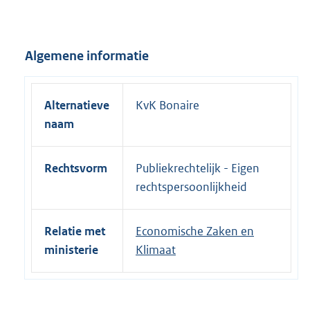
r
n
e
Algemene informatie
l
i
n
Alternatieve
KvK Bonaire
k
naam
:
Rechtsvorm
Publiekrechtelijk - Eigen
rechtspersoonlijkheid
Relatie met
Economische Zaken en
ministerie
Klimaat