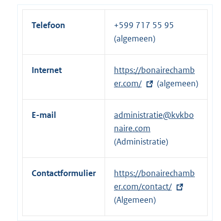
Telefoon
+599 717 55 95
(algemeen)
Internet
E
https://bonairechamb
x
er.com/
(algemeen)
t
e
E-mail
administratie@kvkbo
r
naire.com
n
(Administratie)
e
l
Contactformulier
E
https://bonairechamb
i
x
er.com/contact/
n
t
(Algemeen)
k
e
: