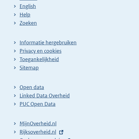
English
Help
Zoeken
Informatie hergebruiken
Privacy en cookies
Toegankelijkheid
Sitemap
Open data
Linked Data Overheid
PUC Open Data
MijnOverheid.nl
E
Rijksoverheid.nl