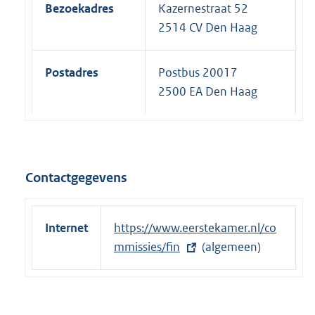
Bezoekadres
Kazernestraat 52
2514 CV Den Haag
Postadres
Postbus 20017
2500 EA Den Haag
Contactgegevens
Internet
E
https://www.eerstekamer.nl/co
x
mmissies/fin
(algemeen)
t
e
r