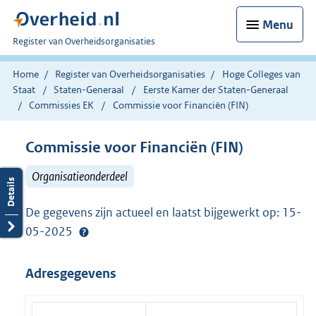
Menu
U
Register van Overheidsorganisaties
bent
nu
Home
Register van Overheidsorganisaties
Hoge Colleges van
hier:
Staat
Staten-Generaal
Eerste Kamer der Staten-Generaal
Commissies EK
Commissie voor Financiën (FIN)
Commissie voor Financiën (FIN)
Organisatieonderdeel
De gegevens zijn actueel en laatst bijgewerkt op: 15-
05-2025
Adresgegevens