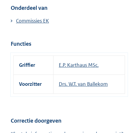
n
Onderdeel van
e
l
Commissies EK
i
n
k
Functies
:
Griffier
E.P. Karthaus MSc.
Voorzitter
Drs. W.T. van Ballekom
Correctie doorgeven