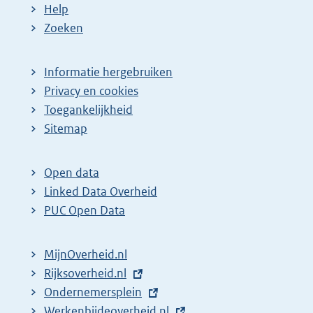
Help
Zoeken
Informatie hergebruiken
Privacy en cookies
Toegankelijkheid
Sitemap
Open data
Linked Data Overheid
PUC Open Data
MijnOverheid.nl
E
Rijksoverheid.nl
x
E
Ondernemersplein
t
x
E
Werkenbijdeoverheid.nl