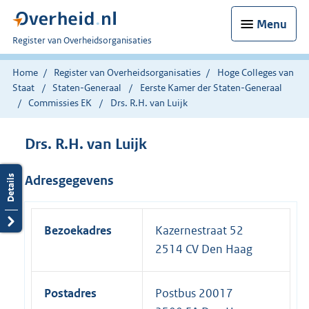
Menu
U
Register van Overheidsorganisaties
bent
nu
Home
Register van Overheidsorganisaties
Hoge Colleges van
hier:
Staat
Staten-Generaal
Eerste Kamer der Staten-Generaal
Commissies EK
Drs. R.H. van Luijk
Drs. R.H. van Luijk
Adresgegevens
Bezoekadres
Kazernestraat 52
2514 CV Den Haag
Postadres
Postbus 20017