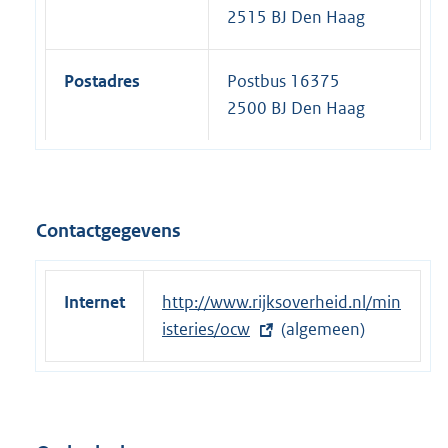
2515 BJ Den Haag
Postadres
Postbus 16375
2500 BJ Den Haag
Contactgegevens
Internet
E
http://www.rijksoverheid.nl/min
x
isteries/ocw
(algemeen)
t
e
r
n