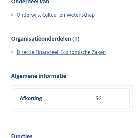
Onderdeel van
e
l
Onderwijs, Cultuur en Wetenschap
i
n
k
Organisatieonderdelen (1)
:
Directie Financieel-Economische Zaken
Algemene informatie
Afkorting
SG
Functies