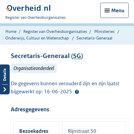
Menu
U
Register van Overheidsorganisaties
bent
nu
Home
Register van Overheidsorganisaties
Ministeries
hier:
Onderwijs, Cultuur en Wetenschap
Secretaris-Generaal
Secretaris-Generaal (
SG
)
Organisatieonderdeel
De gegevens kunnen verouderd zijn en zijn laatst
bijgewerkt op: 16-06-2025
Adresgegevens
Bezoekadres
Rijnstraat 50