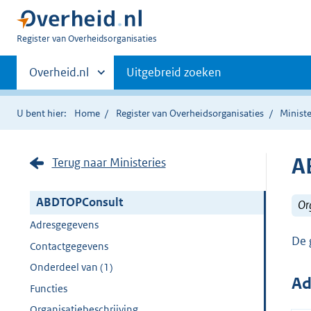
U
Register van Overheidsorganisaties
bent
Primaire
nu
Andere
Overheid.nl
Uitgebreid zoeken
hier:
sites
navigatie
binnen
U bent hier:
Home
Register van Overheidsorganisaties
Ministe
A
Terug naar Ministeries
ABDTOPConsult
Or
Adresgegevens
De 
Contactgegevens
Onderdeel van (1)
Ad
Functies
Organisatiebeschrijving