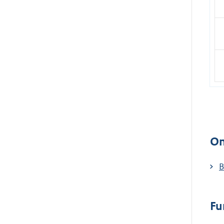
On
B
Fu