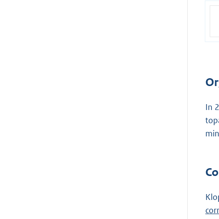
Or
In 
top
min
Co
Klo
cor