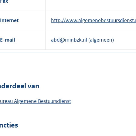
Fax
Internet
E
http://www.algemenebestuursdienst.
x
t
E-mail
abd@minbzk.nl
(algemeen)
e
r
n
e
l
derdeel van
i
n
ureau Algemene Bestuursdienst
k
:
ncties