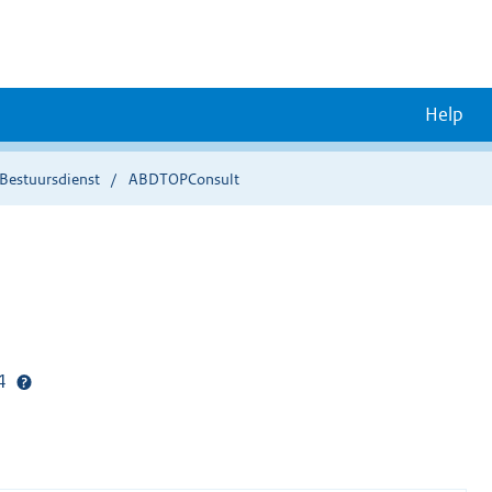
Help
Bestuursdienst
ABDTOPConsult
24